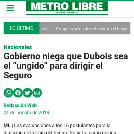
las redes sociales
Trump firma un decreto contra el turismo
Franci
Nacionales
Gobierno niega que Dubois sea
el “ungido” para dirigir el
Seguro
Redacción Web
01 de agosto de 2019
ML |
Las evaluaciones a los 16 postulantes para la
dirección de la Caja del Seguro Social, a cargo de una