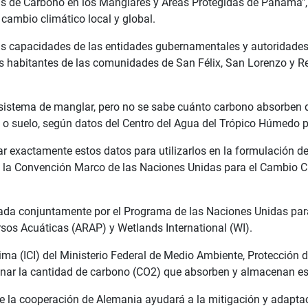
s de Carbono en los Manglares y Áreas Protegidas de Panamá", q
cambio climático local y global.
las capacidades de las entidades gubernamentales y autoridades
s habitantes de las comunidades de San Félix, San Lorenzo y Rem
istema de manglar, pero no se sabe cuánto carbono absorben de
s o suelo, según datos del Centro del Agua del Trópico Húmedo 
r exactamente estos datos para utilizarlos en la formulación de
nte la Convención Marco de las Naciones Unidas para el Cambio
utada conjuntamente por el Programa de las Naciones Unidas para 
os Acuáticas (ARAP) y Wetlands International (WI).
lima (ICI) del Ministerio Federal de Medio Ambiente, Protección 
minar la cantidad de carbono (CO2) que absorben y almacenan 
que la cooperación de Alemania ayudará a la mitigación y adapta