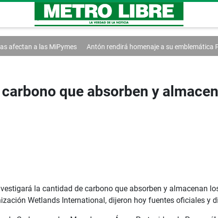
es
Antón rendirá homenaje a su emblemática Pollera Picarona
Agua,
e carbono que absorben y almace
estigará la cantidad de carbono que absorben y almacenan los 
zación Wetlands International, dijeron hoy fuentes oficiales y d