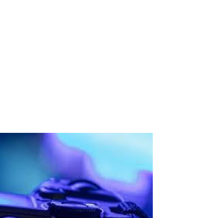
Space Playworld
Albrook Bowling