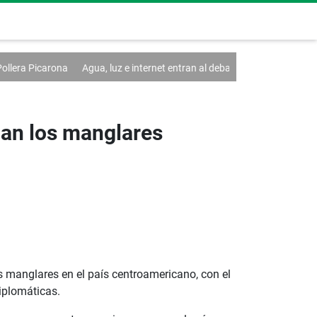
 luz e internet entran al debate de la Asamblea
Falta de liquidez y ba
nan los manglares
manglares en el país centroamericano, con el
iplomáticas.