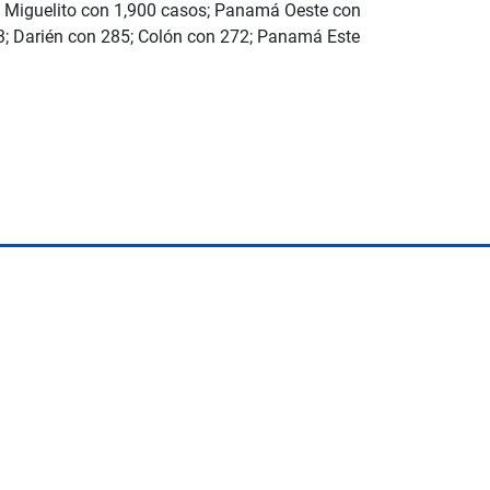
an Miguelito con 1,900 casos; Panamá Oeste con
3; Darién con 285; Colón con 272; Panamá Este
Space Playworld
Albrook Bowling