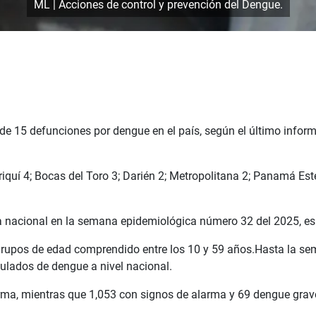
ML | Acciones de control y prevención del Dengue.
l de 15 defunciones por dengue en el país, según el último info
riquí 4; Bocas del Toro 3; Darién 2; Metropolitana 2; Panamá Est
ia nacional en la semana epidemiológica número 32 del 2025, es
 grupos de edad comprendido entre los 10 y 59 años.Hasta la s
mulados de dengue a nivel nacional.
arma, mientras que 1,053 con signos de alarma y 69 dengue grav