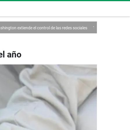
rol de las redes sociales
Trump firma un decreto contra el turismo
el año