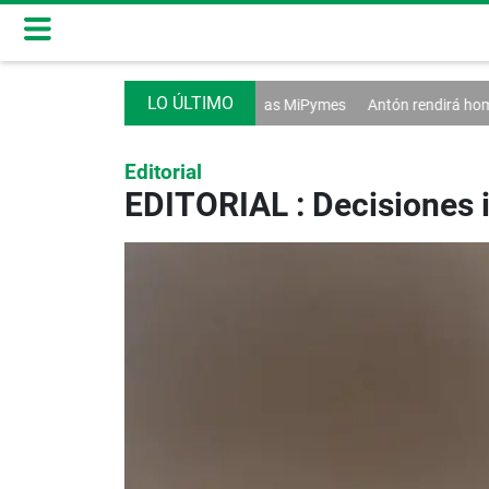
as ventas afectan a las MiPymes
Antón rendirá homenaje a su emblemáti
Editorial
EDITORIAL : Decisiones