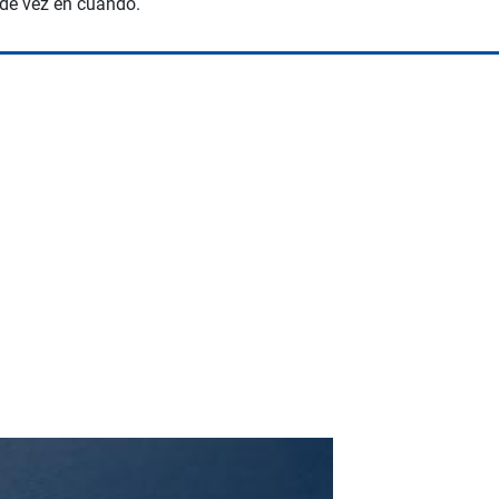
 de vez en cuando.
Space Playworld
Albrook Bowling