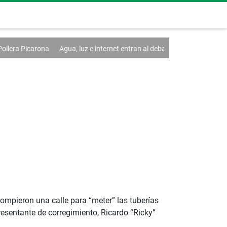
luz e internet entran al debate de la Asamblea
Falta de liquidez y baja
rompieron una calle para “meter” las tuberías
resentante de corregimiento, Ricardo “Ricky”