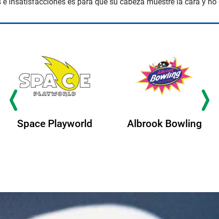
e insatisfacciones es para que su cabeza muestre la cara y no
Space Playworld
Albrook Bowling