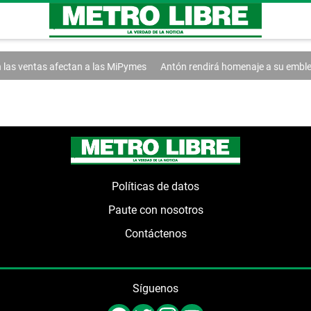
 las ventas afectan a las MiPymes
Antón rendirá homenaje a su emblemá
Políticas de datos
Paute con nosotros
Contáctenos
Síguenos