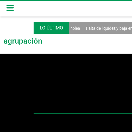
 e internet entran al debate de la Asamblea
Falta de liquidez y baja en
agrupación