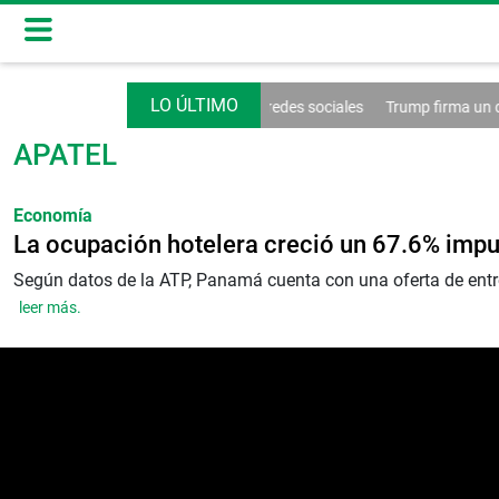
Washington extiende el control de las redes sociales
Trump firma un de
APATEL
Economía
La ocupación hotelera creció un 67.6% impu
Según datos de la ATP, Panamá cuenta con una oferta de entre
leer más.