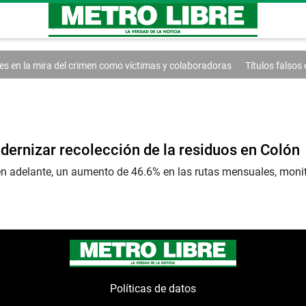
 en la mira del crimen como víctimas y colaboradoras
Títulos falsos e
ernizar recolección de la residuos en Colón
n adelante, un aumento de 46.6% en las rutas mensuales, monit
Políticas de datos