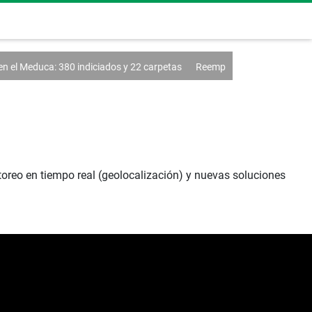
n el Meduca: 380 indiciados y 22 carpetas
Reemplazarán el e-Tax para bl
oreo en tiempo real (geolocalización) y nuevas soluciones