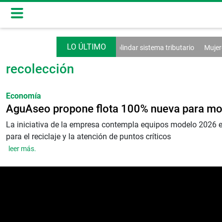
petas
Reemplazarán el e-Tax para blindar sistema tributario
Mujeres
recolección
Economía
AguAseo propone flota 100% nueva para mod
La iniciativa de la empresa contempla equipos modelo 2026 e
para el reciclaje y la atención de puntos críticos
leer más.