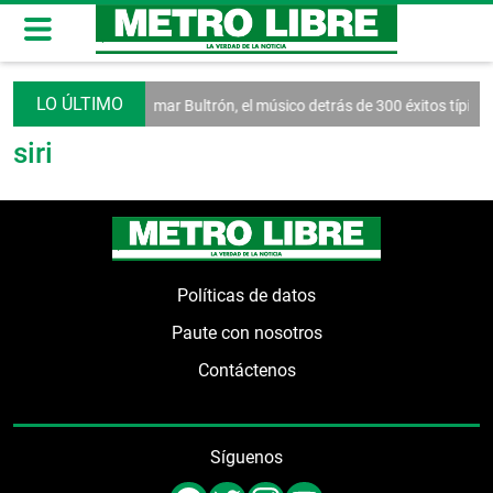
ndo para la vida
Omar Bultrón, el músico detrás de 300 éxitos típicos
siri
Políticas de datos
Paute con nosotros
Contáctenos
Síguenos