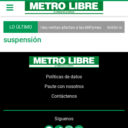
ta de liquidez y baja en las ventas afectan a las MiPymes
Antón rendir
suspensión
Políticas de datos
Paute con nosotros
Contáctenos
Síguenos