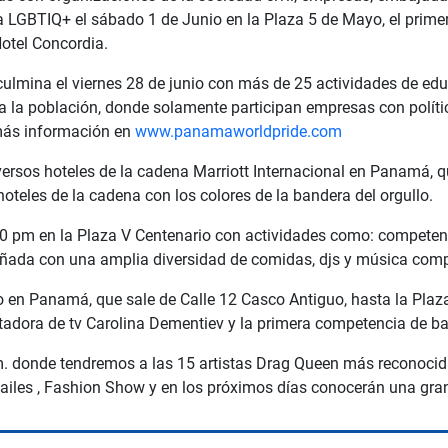
a LGBTIQ+ el sábado 1 de Junio en la Plaza 5 de Mayo, el primer
otel Concordia.
y culmina el viernes 28 de junio con más de 25 actividades de ed
a la población, donde solamente participan empresas con polític
 más información en
www.panamaworldpride.com
diversos hoteles de la cadena Marriott Internacional en Panamá
hoteles de la cadena con los colores de la bandera del orgullo.
 2:00 pm en la Plaza V Centenario con actividades como: compete
ñada con una amplia diversidad de comidas, djs y música comp
llo en Panamá, que sale de Calle 12 Casco Antiguo, hasta la Pla
adora de tv Carolina Dementiev y la primera competencia de b
m. donde tendremos a las 15 artistas Drag Queen más reconocid
ailes , Fashion Show y en los próximos días conocerán una gran