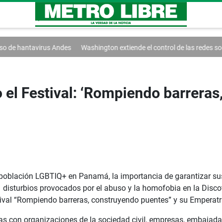
ndes
Washington extiende el control de las redes sociales
Trump firm
bo el Festival: ‘Rompiendo barrera
la población LGBTIQ+ en Panamá, la importancia de garantizar su
isturbios provocados por el abuso y la homofobia en la Discot
ival “Rompiendo barreras, construyendo puentes” y su Emperatr
as con organizaciones de la sociedad civil, empresas, embajada