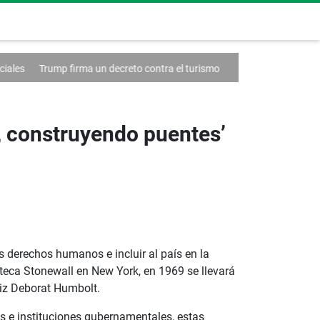
a un decreto contra el turismo
Francia anuncia un caso de hantavirus
s, construyendo puentes’
s derechos humanos e incluir al país en la
eca Stonewall en New York, en 1969 se llevará
iz Deborat Humbolt.
s e instituciones gubernamentales, estas