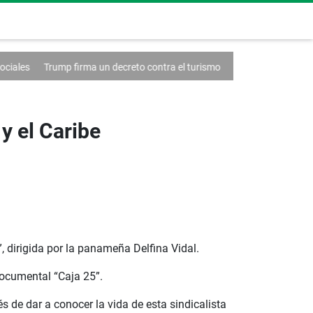
irma un decreto contra el turismo
Francia anuncia un caso de hantavi
y el Caribe
, dirigida por la panameña Delfina Vidal.
documental “Caja 25”.
s de dar a conocer la vida de esta sindicalista