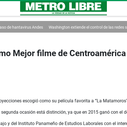
s Andes
Washington extiende el control de las redes sociales
Trump f
o Mejor filme de Centroamérica 
proyecciones escogió como su película favorita a “La Matamoros”
r segunda ocasión está distinción, ya que en 2015 ganó con el 
ajo y del Instituto Panameño de Estudios Laborales con el interé