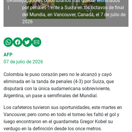
GRIMM
jugadores colombianos tras quedar eliminados
por penales frente a Suiza en los octavos de final
del Mundia, en Vancouver, Canadá, el 7 de julio de
2026
AFP
07 de julio de 2026
Colombia le puso corazón pero no le alcanzó y cayó
eliminada en la tanda de penales (4-3) por Suiza, que
disputará con la única sudamericana sobreviviente,
Argentina, un pase a semifinales del Mundial.
Los cafeteros tuvieron sus oportunidades, este martes en
Vancouver, pero como en todo el torneo les faltó el gol y
luego encontraron en el guardameta Gregor Kobel su
verdugo en la definición desde los once metros.