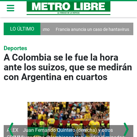
 contra el turismo
Francia anuncia un caso de hantavirus Andes
Wa
Deportes
A Colombia se le fue la hora
ante los suizos, que se medirán
con Argentina en cuartos
ALEX
Juan Fernando Quintero (derecha) y otros