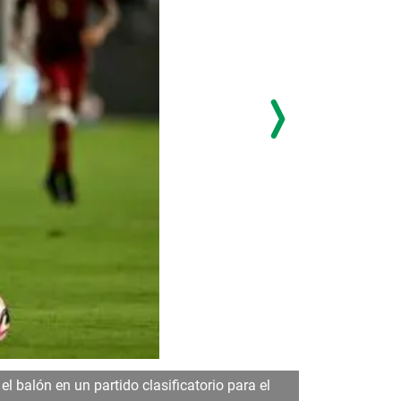
l balón en un partido clasificatorio para el
Rodrigo Arang