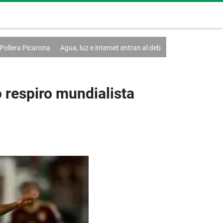
rona
Agua, luz e internet entran al debate de la Asamblea
Falta de l
o respiro mundialista