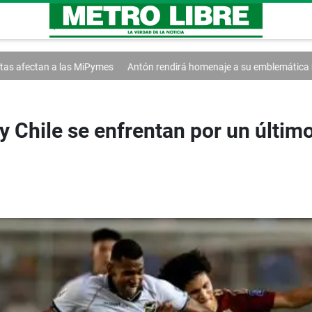
 a las MiPymes
Antón rendirá homenaje a su emblemática Pollera Pica
 y Chile se enfrentan por un últim