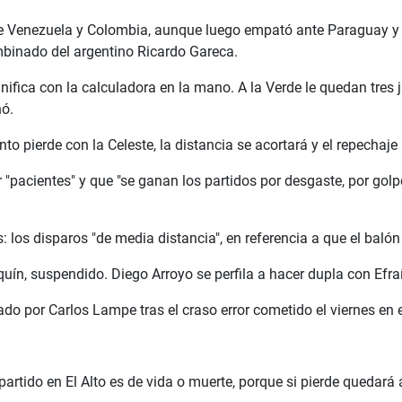
nte Venezuela y Colombia, aunque luego empató ante Paraguay y U
binado del argentino Ricardo Gareca.
anifica con la calculadora en la mano. A la Verde le quedan tres j
nó.
into pierde con la Celeste, la distancia se acortará y el repechaje
 "pacientes" y que "se ganan los partidos por desgaste, por golp
los disparos "de media distancia", en referencia a que el balón 
uín, suspendido. Diego Arroyo se perfila a hacer dupla con Efra
do por Carlos Lampe tras el craso error cometido el viernes en 
 partido en El Alto es de vida o muerte, porque si pierde quedar