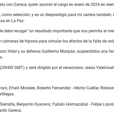
ntrato con Gareca, quien asumió el cargo en enero de 2024 en re
, como selección, y es un desprestigio para mi carrera también, 
nsa en La Paz.
Chile debe recoger "un resultado importante que nos permita al me
 cámaras de hipoxia para simular los efectos de la falta de oxíg
turo Vidal y su defensa Guillermo Maripán, suspendidos una fec
n.
 (20H00 GMT) y será dirigido por el venezolano Jesús Valenzuel
oyo, Efraín Morales, Roberto Fernández - Héctor Cuéllar, Robson 
illegas.
 Sierralta, Benjamín Kuscevic, Fabián Hormazabal - Felipe Loyol
ardo Gareca.