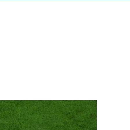
Space Playworld
Albrook Bowling