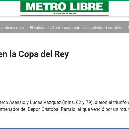
l volcán en Guatemala reduce su actividad eruptiva
Las relaciones co
en la Copa del Rey
rco Asensio y Lucas Vázquez (mins. 62 y 79), dieron el triunfo 
enador del Depor, Cristobal Parralo, al que venció por un rotund