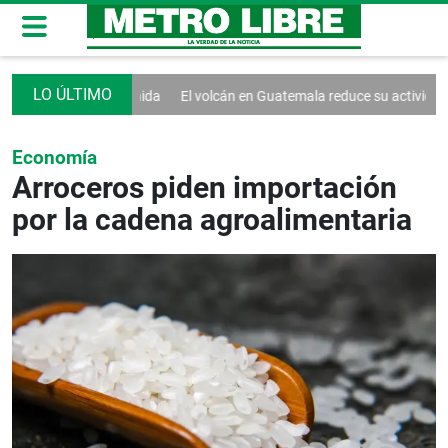
naria bienvenida
El volcán en Guatemala reduce su actividad eruptiva
Economía
Arroceros piden importación
por la cadena agroalimentaria