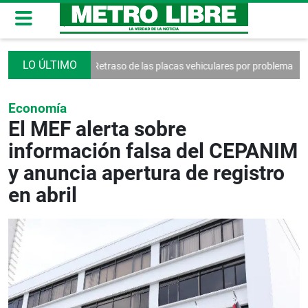
ilegios
Retraso de las placas vehiculares por problemas logísticos
P
Economía
El MEF alerta sobre
información falsa del CEPANIM
y anuncia apertura de registro
en abril