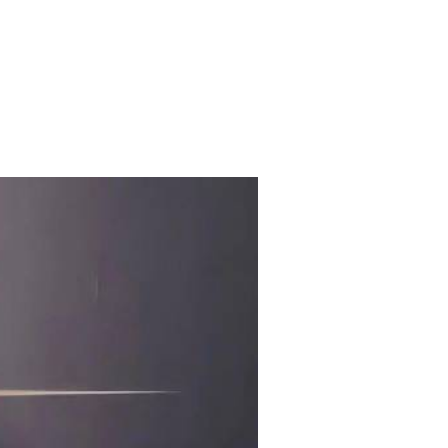
Space Playworld
Albrook Bowling