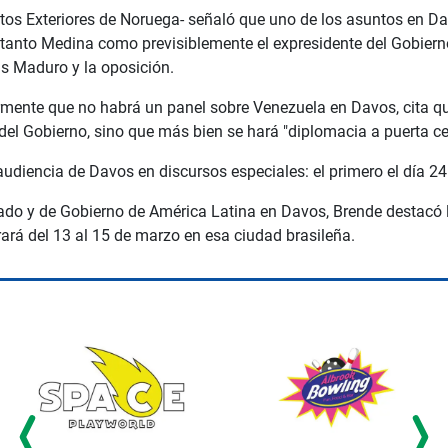
os Exteriores de Noruega- señaló que uno de los asuntos en Davo
o tanto Medina como previsiblemente el expresidente del Gobier
lás Maduro y la oposición.
rmente que no habrá un panel sobre Venezuela en Davos, cita que 
el Gobierno, sino que más bien se hará "diplomacia a puerta ce
udiencia de Davos en discursos especiales: el primero el día 24
tado y de Gobierno de América Latina en Davos, Brende destacó 
rá del 13 al 15 de marzo en esa ciudad brasileña.