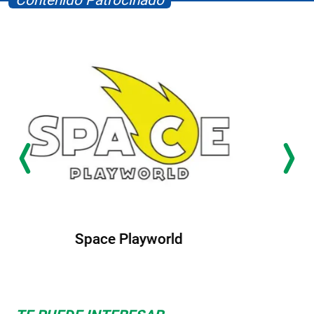
Contenido Patrocinado
Albrook Bowling