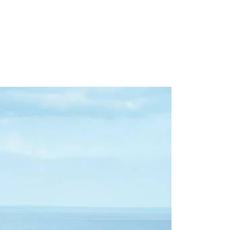
Space Playworld
Albrook Bowling