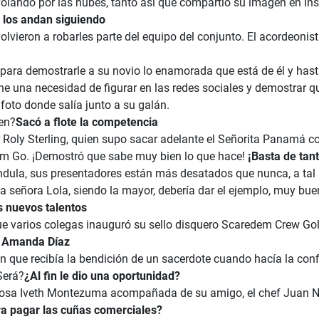
olando por las nubes, tanto así que compartió su imagen en Ins
 los andan siguiendo
ieron a robarles parte del equipo del conjunto. El acordeonis
ra demostrarle a su novio lo enamorada que está de él y hasta 
e una necesidad de figurar en las redes sociales y demostrar que
 foto donde salía junto a su galán.
en?
Sacó a flote la competencia
r Roly Sterling, quien supo sacar adelante el Señorita Panamá 
com Go. ¡Demostró que sabe muy bien lo que hace!
¡Basta de tan
dula, sus presentadores están más desatados que nunca, a tal 
La señora Lola, siendo la mayor, debería dar el ejemplo, muy b
s nuevos talentos
ue varios colegas inauguró su sello disquero Scaredem Crew Gold
a Amanda Díaz
que recibía la bendición de un sacerdote cuando hacía la con
Será?
¿Al fin le dio una oportunidad?
Rosa Iveth Montezuma acompañada de su amigo, el chef Juan Ne
ra pagar las cuñas comerciales?