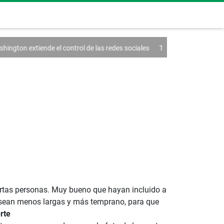
el control de las redes sociales
Trump firma un decreto contra el turi
ertas personas. Muy bueno que hayan incluido a
s sean menos largas y más temprano, para que
rte