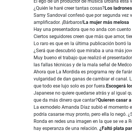
El ego de un productor de música urbana está v
¿Quién le haré creer tantas cosas?
Los ladrones
Samy Sandoval confesó que por segunda vez volv
amplificador. ¡Bárbaros!
La mujer más melosa
Hay una presentadora que no anda con cuento pa
Ciertos seguidores creen que más que amor, tien
Lo raro es que en la última publicación borró la
¿Será que descubrió que miraba a una más jov
Muy bueno el trabajo que realizó el presentado
las fallas técnicas y de la mala señal de Med
Ahora que La Mordida es programa rey de farán
vulgaridad de dan ganas de cambiar el canal. 
que todo ese lujo solo es por fuera.
Escogerá lo
Japanese no quiere quedarse atrás y al igual q
que da más dinero que cantar?
Quieren casar 
La exmodelo Amanda Díaz subió el momento en 
podría casarse muy pronto, pero ella lo negó. ¿
Ronda en redes una imagen en la que se ve a 
hay esperanza de una relación.
¿Faltó plata pa