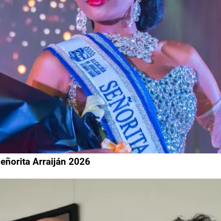
eñorita Arraiján 2026