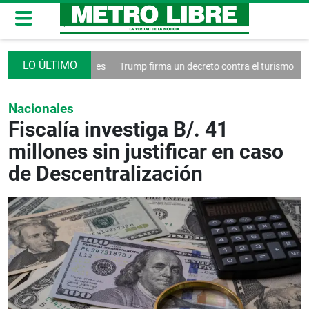
 redes sociales
Trump firma un decreto contra el turismo
Francia a
Nacionales
Fiscalía investiga B/. 41
millones sin justificar en caso
de Descentralización