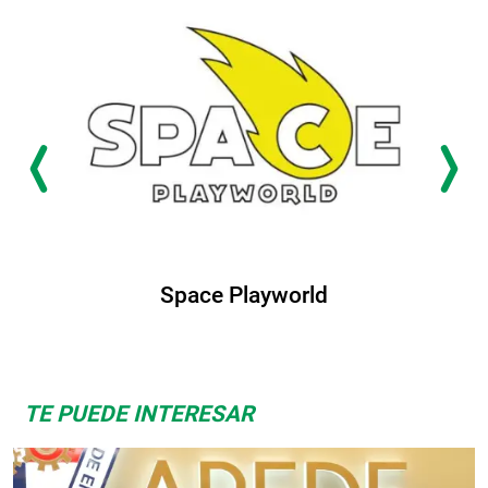
ayworld
Albrook Bo
TE PUEDE INTERESAR