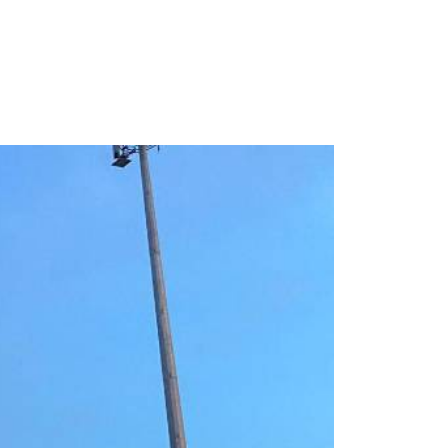
Space Playworld
Albrook Bowling