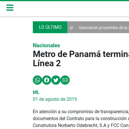
derá a Don Garber
Descubren proyectiles de la Segunda Guerra Mundi
Nacionales
Metro de Panamá termina 
Línea 2
ML
01 de agosto de 2019
En atención a su compromiso de transparencia, 
documentos del Contrato para la construcción d
Construtora Norberto Odebrecht, S.A y FCC Cons