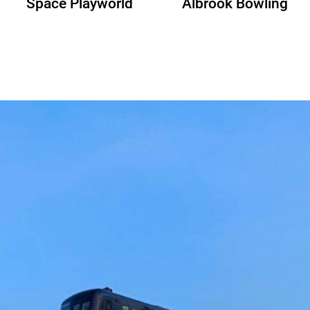
Space Playworld
Albrook Bowling