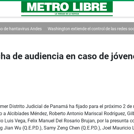
des
Washington extiende el control de las redes sociales
Trump firm
cha de audiencia en caso de jóve
imer Distrito Judicial de Panamá ha fijado para el próximo 2 de 
do a Alcibíades Méndez, Roberto Antonio Mariscal Rodríguez, Gil
 Luis Vega, Felix Manuel Del Rosario Brujan, por la presunta co
ng Jian Wu (Q.E.P.D.), Samy Zeng Chen (Q.E.P.D.), Joel Mauricio