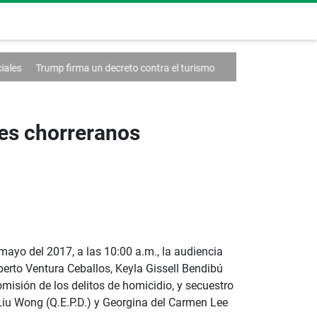
a un decreto contra el turismo
Francia anuncia un caso de hantavirus
nes chorreranos
mayo del 2017, a las 10:00 a.m., la audiencia
berto Ventura Ceballos, Keyla Gissell Bendibú
misión de los delitos de homicidio, y secuestro
 Liu Wong (Q.E.P.D.) y Georgina del Carmen Lee