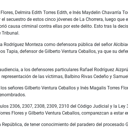
Flores, Delmira Edith Torres Edith, e Inés Maydelin Chavarría Tor
 el secuestro de estos cinco jóvenes de La Chorrera, luego que e
ió causa criminal contra ellas por este delito. Esto tras la dec
 Tribunal.
eya Rodríguez Monteza como defensora pública del señor Alcibi
os Tapia, defensor de Gilberto Ventura Ceballos, ya que su defe
 audiencia, a los defensores particulares Rafael Rodríguez Aizp
n representación de las víctimas, Balbino Rivas Cedeño y Samuel
los señores Gilberto Ventura Ceballos y Inés Magalis Torres Flo
prenombrados.
los 2306, 2307, 2308, 2309, 2310 del Código Judicial y la Ley 3 
orres Flores y Gilberto Ventura Ceballos, comparezcan a estar e
a República, de tener conocimiento del paradero del procesado G