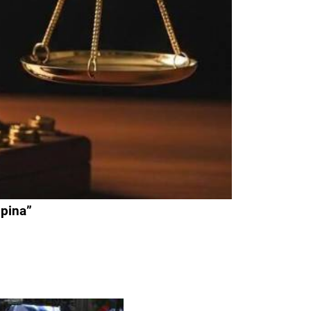
ipina”