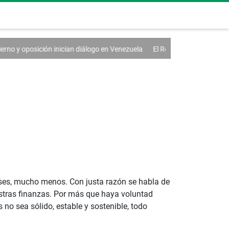
an diálogo en Venezuela
El Real Madrid renueva a Vinícius hasta 2032
aíses, mucho menos. Con justa razón se habla de
estras finanzas. Por más que haya voluntad
no sea sólido, estable y sostenible, todo