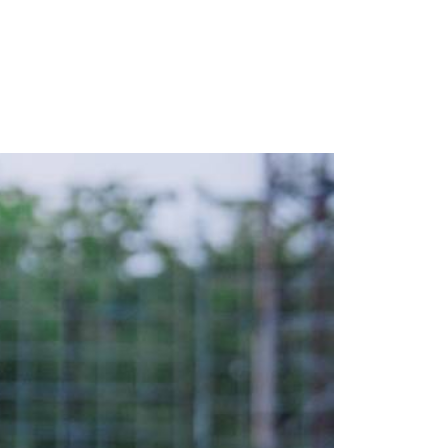
Space Playworld
Albrook Bowling