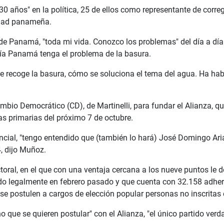
 años" en la política, 25 de ellos como representante de corregi
edad panameña.
 de Panamá, "toda mi vida. Conozco los problemas" del día a día
ía Panamá tenga el problema de la basura.
 recoge la basura, cómo se soluciona el tema del agua. Ha habi
ambio Democrático (CD), de Martinelli, para fundar el Alianza, qu
as primarias del próximo 7 de octubre.
cial, "tengo entendido que (también lo hará) José Domingo Arias
, dijo Muñoz.
oral, en el que con una ventaja cercana a los nueve puntos le de
do legalmente en febrero pasado y que cuenta con 32.158 adhere
ue se postulen a cargos de elección popular personas no inscritas
 que se quieren postular" con el Alianza, "el único partido ve