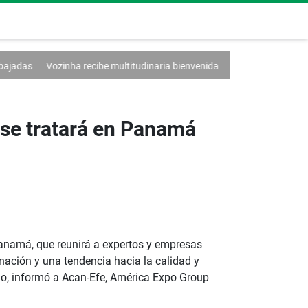
ibe multitudinaria bienvenida
El volcán en Guatemala reduce su activi
 se tratará en Panamá
 Panamá, que reunirá a expertos y empresas
inación y una tendencia hacia la calidad y
ado, informó a Acan-Efe, América Expo Group