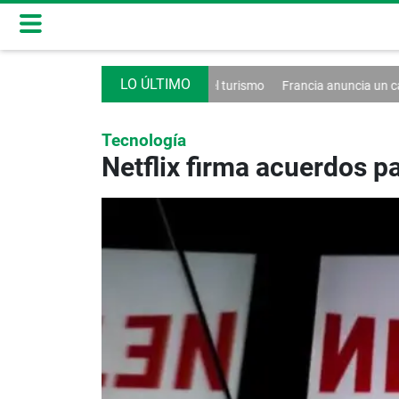
a un decreto contra el turismo
Francia anuncia un caso de hantaviru
Tecnología
Netflix firma acuerdos p