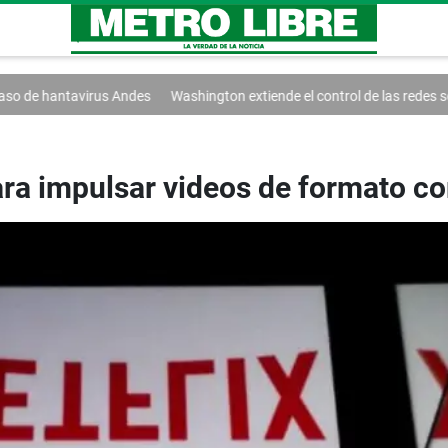
s Andes
Washington extiende el control de las redes sociales
Trump f
ara impulsar videos de formato co