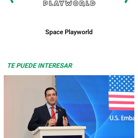
rld
Albrook Bowling
TE PUEDE INTERESAR