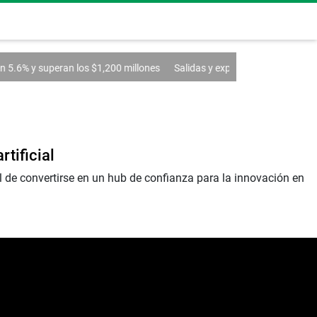
5.6% y superan los $1,200 millones
Salidas y expulsiones en Vamos
tificial
l de convertirse en un hub de confianza para la innovación en