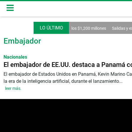
Seguros crecen 5.6% y superan los $1,200 millones
Salidas y e
Embajador
Nacionales
El embajador de EE.UU. destaca a Panamá com
El embajador de Estados Unidos en Panamá, Kevin Marino Cabrer
la era de la inteligencia artificial, durante el lanzamiento...
leer más.