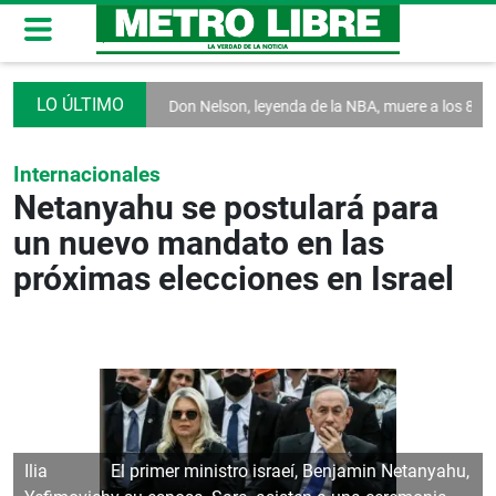
ases rusas
Don Nelson, leyenda de la NBA, muere a los 86 años
El p
Internacionales
Netanyahu se postulará para
un nuevo mandato en las
próximas elecciones en Israel
Ilia
El primer ministro israeí, Benjamin Netanyahu,