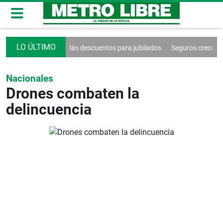
iones en Vamos
Más descuentos para jubilados
Seguros crecen 5.6%
Nacionales
Drones combaten la
delincuencia